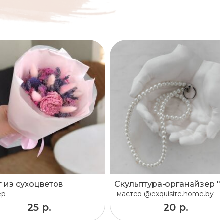
т из сухоцветов
ер
мастер
@exquisite.home.by
25 р.
20 р.