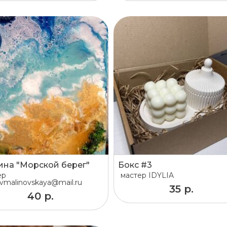
ина "Морской берег"
Бокс #3
ер
мастер
IDYLIA
vmalinovskaya@mail.ru
35 р.
40 р.