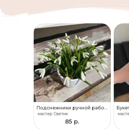
Подснежники ручной работы
Буке
мастер
Светик
маст
85 р.