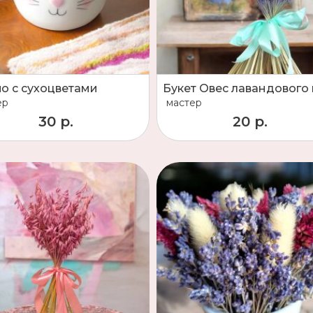
о с сухоцветами
ер
мастер
30 р.
20 р.