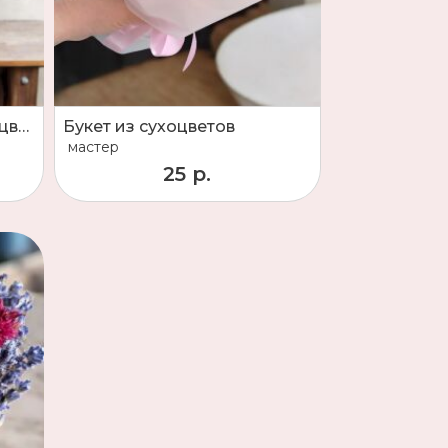
Букет Овес лавандового цвета
Букет из сухоцветов
мастер
25 р.