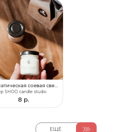
Ароматическая соевая свеча 40мл
ер
SHOO candle studio
8 р.
ЕЩЁ