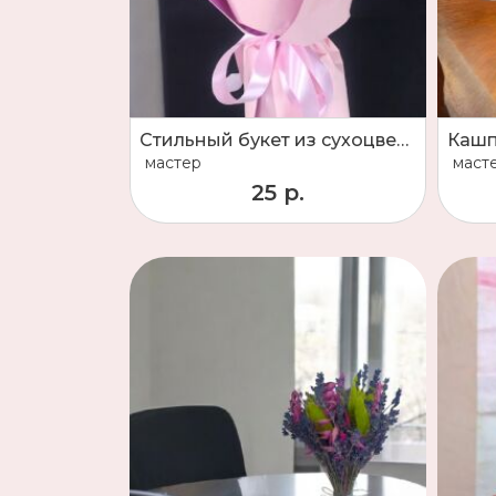
Стильный букет из сухоцветов
Кашп
мастер
маст
25 р.