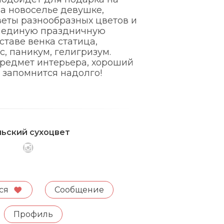
а новоселье девушке,
веты разнообразных цветов и
 единую праздничную
ставе венка статица,
с, паникум, гелигризум.
предмет интерьера, хороший
 запомнится надолго!
льский сухоцвет
ся
Сообщение
Профиль