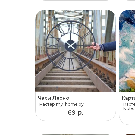
Часы Леоно
Карт
мастер
my_home.by
маст
lyubo
69 р.