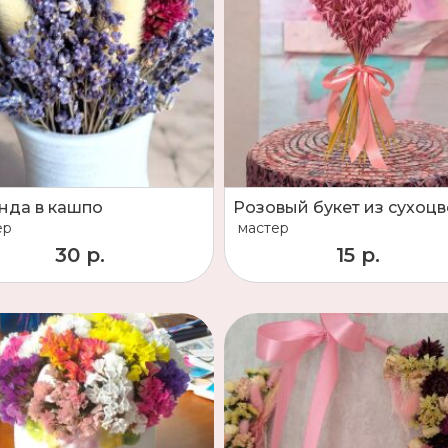
нда в кашпо
ер
мастер
30 р.
15 р.