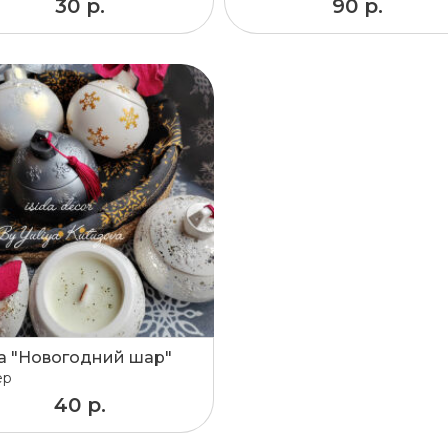
30 р.
90 р.
а "Новогодний шар"
ер
40 р.