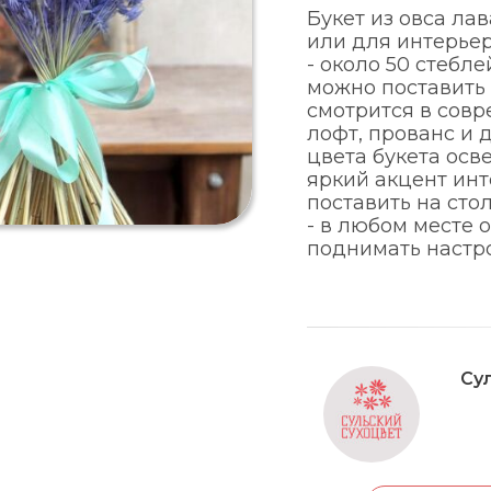
Букет из овса ла
или для интерьера
- около 50 стеблей
можно поставить 
смотрится в совр
лофт, прованс и 
цвета букета осв
яркий акцент инт
поставить на стол
- в любом месте 
поднимать настр
Су