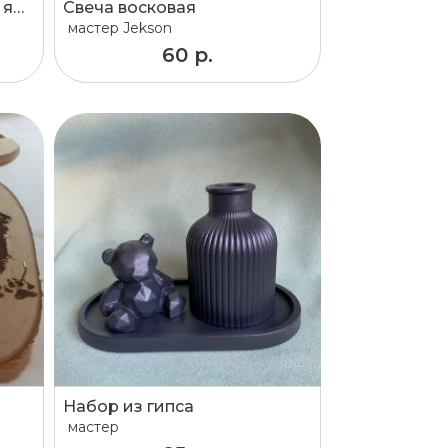
Сеточки для Пасхальных яиц
Свеча восковая
мастер
Jekson
60 р.
Набор из гипса
мастер