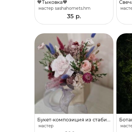
🧡Тыковка🧡
Свеч
мастер
sashahomets.hm
маст
35 р.
Букет-композиция из стабилизированных цветов и сухоцветов
Бота
мастер
маст