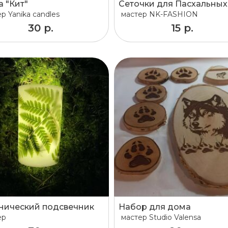
а "Кит"
ер
Yanika candles
мастер
NK-FASHION
30 р.
15 р.
нический подсвечник
Набор для дома
ер
мастер
Studio Valensa