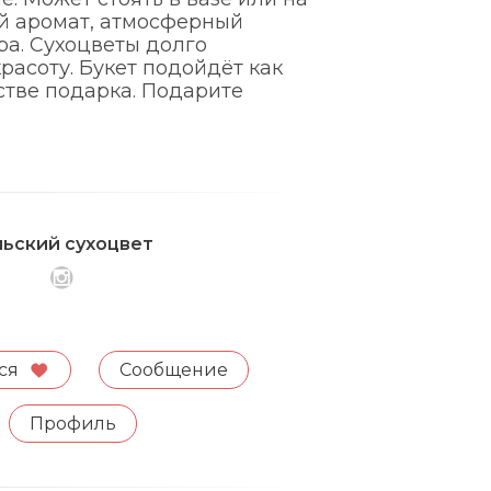
ый аромат, атмосферный
а. Сухоцветы долго
расоту. Букет подойдёт как
естве подарка. Подарите
льский сухоцвет
ся
Сообщение
Профиль