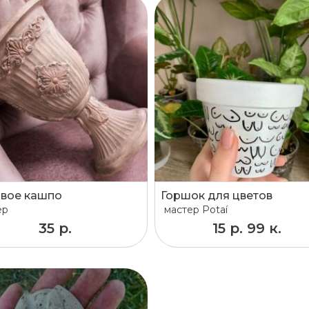
вое кашпо
Горшок для цветов
ер
мастер
Potaí
35 р.
15 р. 99 к.