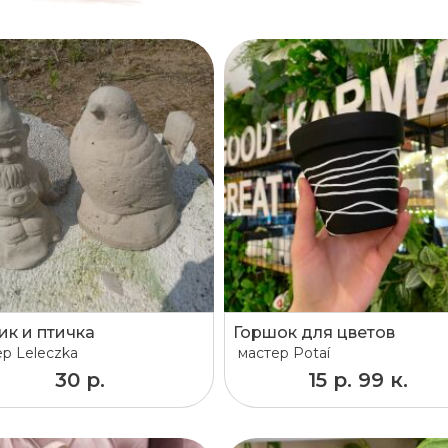
ик и птичка
Горшок для цветов
ер
Leleczka
мастер
Potaí
30 р.
15 р. 99 к.