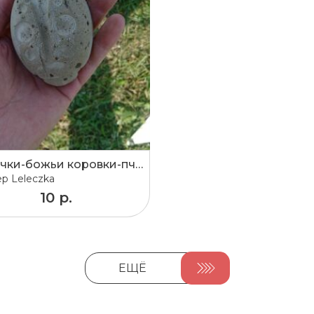
Бабочки-божьи коровки-пчелки-стрекозы
ер
Leleczka
10 р.
ЕЩЁ