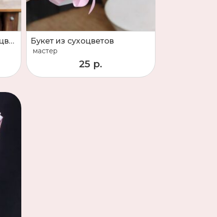
Букет Овес лавандового цвета
Букет из сухоцветов
мастер
25 р.