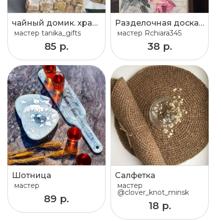
чайный домик. хранение чая.
Разделочная доска из дуба
мастер
tanika_gifts
мастер
Rchiara345
85 р.
38 р.
Шотница
Салфетка
мастер
мастер
@clover_knot_minsk
89 р.
18 р.