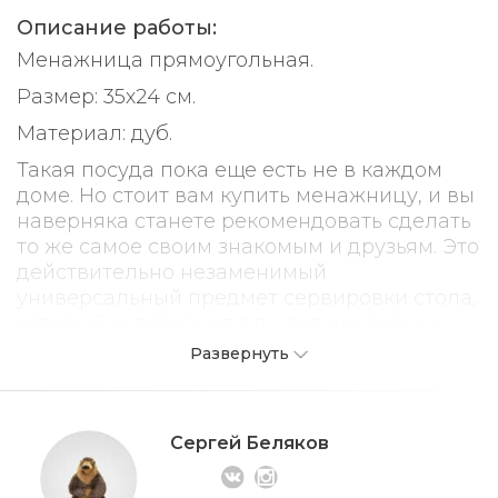
Описание работы:
Менажница прямоугольная.
Размер: 35х24 см.
Материал: дуб.
Такая посуда пока еще есть не в каждом
доме. Но стоит вам купить менажницу, и вы
наверняка станете рекомендовать сделать
то же самое своим знакомым и друзьям. Это
действительно незаменимый
универсальный предмет сервировки стола,
который используют для подачи разных
блюд.
Развернуть
Даже неопытная хозяйка быстро найдет
применение менажнице. В нее кладут:
Сергей Беляков
Штучные закуски из мяса и рыбы.
Оливки, маслины, корнишоны, каперсы.