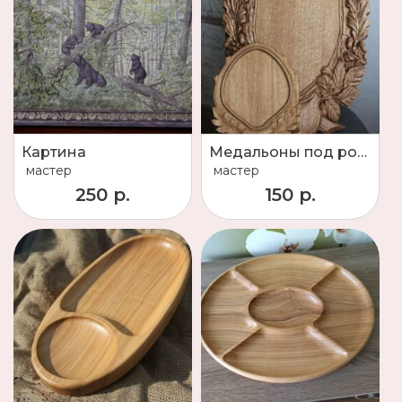
Картина
Медальоны под рога
мастер
мастер
250 р.
150 р.