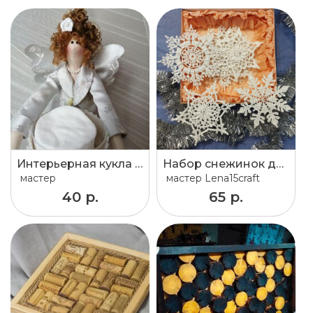
Интерьерная кукла Тильда-хранительница ватных палочек и дисков.
Набор снежинок для украшения елки 10 шт.
мастер
мастер
Lena15craft
40 р.
65 р.