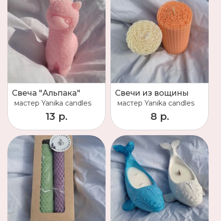
Свеча "Альпака"
Свечи из вощины
мастер
Yanika candles
мастер
Yanika candles
13 р.
8 р.