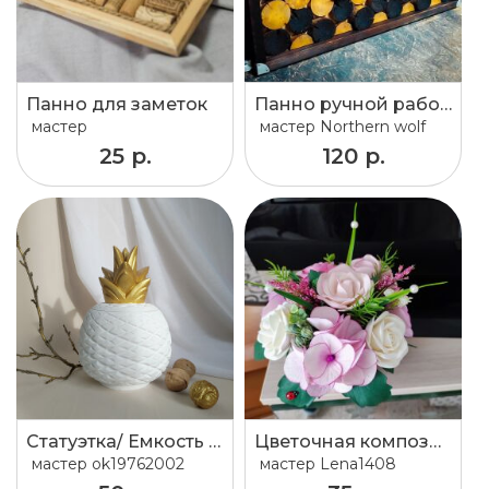
Панно для заметок
Панно ручной работы
мастер
мастер
Northern wolf
25 р.
120 р.
Статуэтка/ Емкость для хранения различных мелочей
Цветочная композиция
мастер
ok19762002
мастер
Lena1408