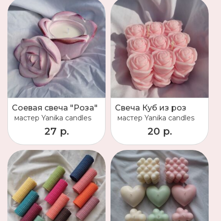
Соевая свеча "Роза"
Свеча Куб из роз
мастер
Yanika candles
мастер
Yanika candles
27 р.
20 р.