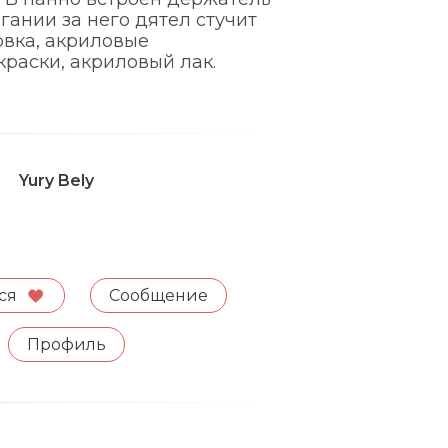
гании за него дятел стучит
овка, акриловые
раски, акриловый лак.
Yury Bely
ся
Сообщение
Профиль