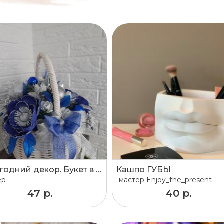
Новогодний декор. Букет в корзине.
Кашпо ГУБЫ
ер
мастер
Enjoy_the_present
47 р.
40 р.