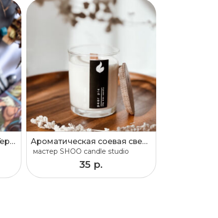
Соевая свеча Ведьмак - Геральт 100 мл
Ароматическая соевая свеча 230мл с крышкой-подставкой
мастер
SHOO candle studio
35 р.