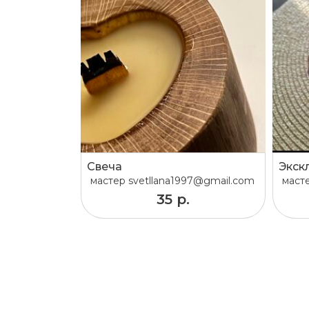
Свеча
мастер
svetllana1997@gmail.com
маст
35 р.