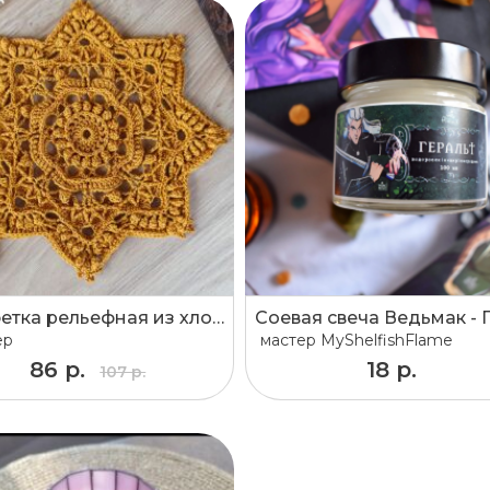
Салфетка рельефная из хлопка горчичного (золотистого) цвета
ер
мастер
MyShelfishFlame
86 р.
18 р.
107 р.