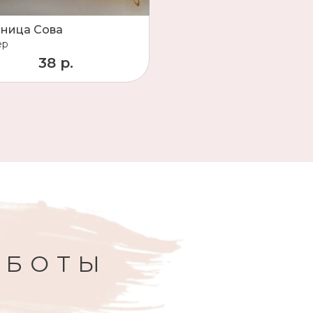
ница Сова
ер
38 р.
АБОТЫ