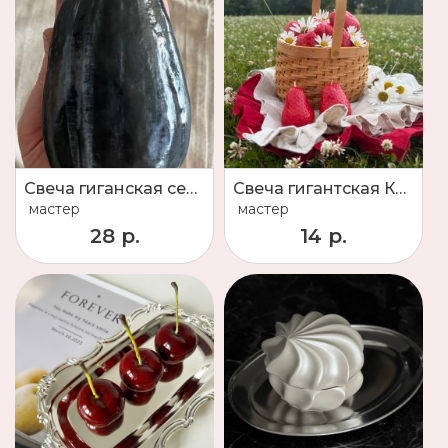
Свеча гиганская семечка ПУЗАНОК
Свеча гигантская КлубнIца
мастер
мастер
28 р.
14 р.