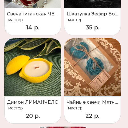
Свеча гиганская ЧЕРЕШНЯ
Шкатулка Зефир Большой ,наполнен внутри ароматной свечей
мастер
мастер
14 р.
35 р.
Димон ЛИМАНЧЕЛО
Чайные свечи Мятная Махито
мастер
мастер
20 р.
22 р.