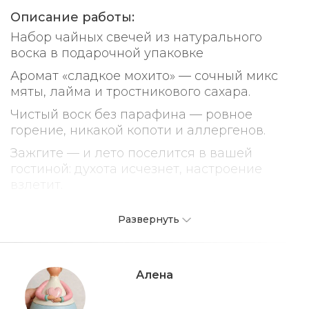
Описание работы:
Набор чайных свечей из натурального
воска в подарочной упаковке
Аромат «сладкое мохито» — сочный микс
мяты, лайма и тростникового сахара.
Чистый воск без парафина — ровное
горение, никакой копоти и аллергенов.
Зажгите — и лето поселится в вашей
гостиной: духота исчезнет, настроение
взлетит.
Идеальный подарок себе или близким.
Развернуть
Добавьте в корзину — и пусть в доме всегда
пахнет праздником!
Отличный подарок !
Алена