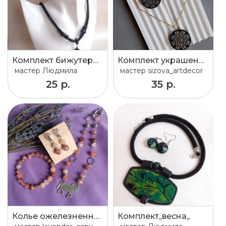
Комплект бижутерии
Комплект украшений (ручная роспись)
мастер
Людмила
мастер
sizova_artdecor
25 р.
35 р.
Колье ожелезненный кварц, серьги ожелезненный кварц, браслет ожелезненный кварц
Комплект,,весна,,