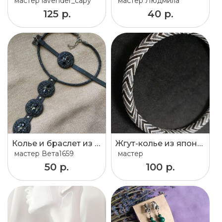
мастер
lavender_capy
мастер
Людмила
125 р.
40 р.
Колье и браслет из черной кожи со стразами.Подходит для строгого и романтического стиля.
Жгут-колье из японского бисера
мастер
Вета1659
мастер
50 р.
100 р.