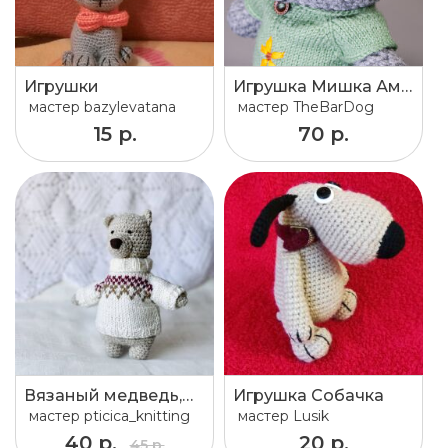
Игрушки
Игрушка Мишка Амигуруми Вязаный
мастер
bazylevatana
мастер
TheBarDog
15 р.
70 р.
Вязаный медведь,мягкая игрушка, бурый мишка, подарок малышам, игрушка-сплюшка
Игрушка Собачка
мастер
pticica_knitting
мастер
Lusik
40 р.
20 р.
45 р.