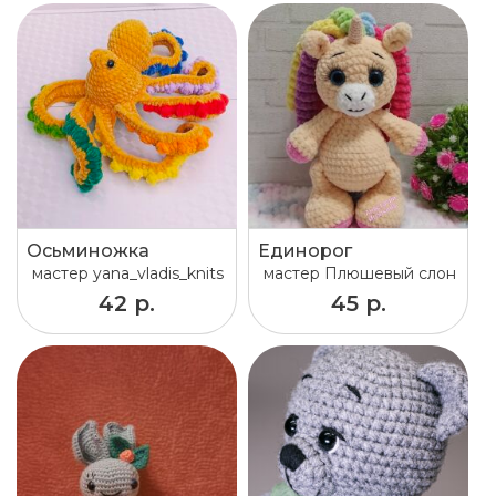
Осьминожка
Единорог
мастер
yana_vladis_knits
мастер
Плюшевый слон
42 р.
45 р.