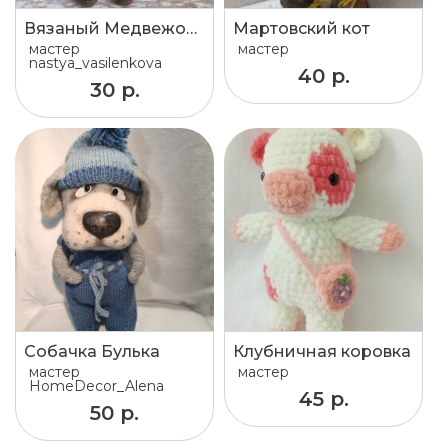
Вязаный Медвежонок
Мартовский кот
мастер
мастер
nastya_vasilenkova
40 р.
30 р.
Собачка Булька
Клубничная коровка
мастер
мастер
HomeDecor_Alena
45 р.
50 р.