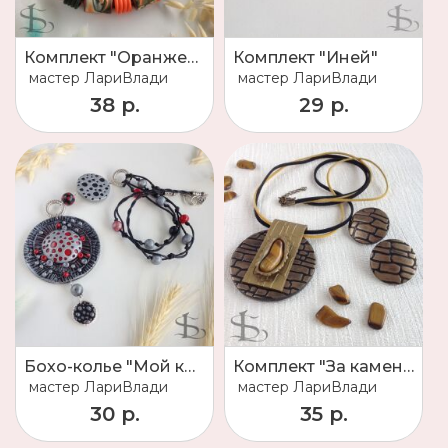
Комплект "Оранжево-зеленое бохо"
Комплект "Иней"
мастер
ЛариВлади
мастер
ЛариВлади
38 р.
29 р.
Бохо-колье "Мой костер в тумане светит"
Комплект "За каменной стеной"
мастер
ЛариВлади
мастер
ЛариВлади
30 р.
35 р.