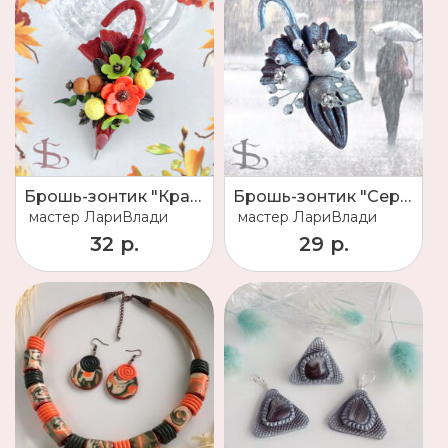
Брошь-зонтик "Краски осени"
Брошь-зонтик "Серебристый дождь"
мастер
ЛариВлади
мастер
ЛариВлади
32 р.
29 р.