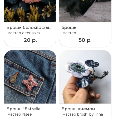
Брошь белохвостый олень
брошь
мастер
deer spiral
мастер
20 р.
50 р.
Брошь "Estrella"
Брошь анемон
мастер
Nsee
мастер
brosh_by_irina