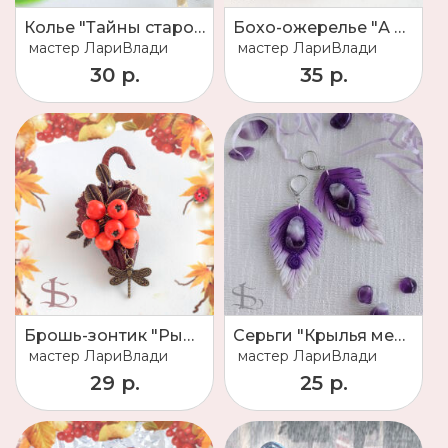
Колье "Тайны старого замка"
Бохо-ожерелье "А на том берегу незабудки цветут"
мастер
ЛариВлади
мастер
ЛариВлади
30 р.
35 р.
Брошь-зонтик "Рыжая осень"
Серьги "Крылья мечты"
мастер
ЛариВлади
мастер
ЛариВлади
29 р.
25 р.