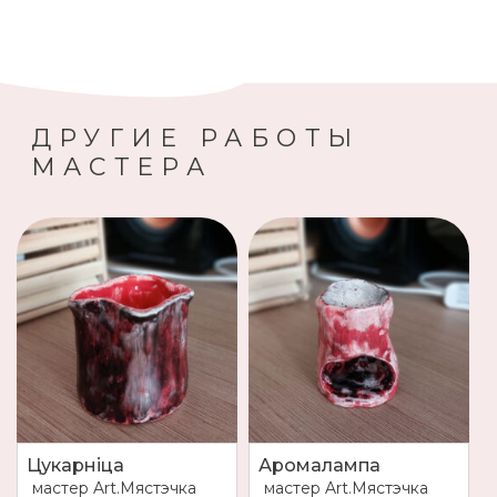
ДРУГИЕ РАБОТЫ
МАСТЕРА
Цукарніца
Аромалампа
мастер
Art.Мястэчка
мастер
Art.Мястэчка