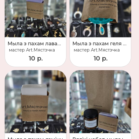
Мыла з пахам лаванды
Мыла з пахам геля для галення
мастер
Art.Мястэчка
мастер
Art.Мястэчка
10 р.
10 р.