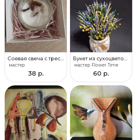
Соевая свеча с трескучим фитилем
Букет из сухоцветов в вазе
мастер
мастер
Flower Time
38 р.
60 р.