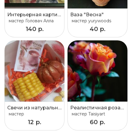
Интерьерная картина. "Лица в зеленом".
Ваза "Весна"
мастер
Головач Алла
мастер
yurywoods
140 р.
40 р.
Свечи из натурального воска
Реалистичная роза ручной работы в интерьере
мастер
мастер
Taisiyart
12 р.
60 р.