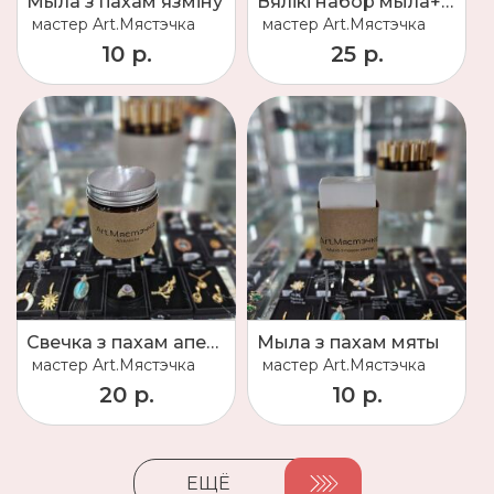
Мыла з пахам язміну
Вялікі набор мыла+свечка
мастер
Art.Мястэчка
мастер
Art.Мястэчка
10 р.
25 р.
Свечка з пахам апельсіна
Мыла з пахам мяты
мастер
Art.Мястэчка
мастер
Art.Мястэчка
20 р.
10 р.
ЕЩЁ