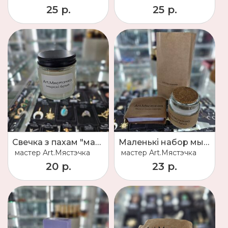
25 р.
25 р.
Свечка з пахам "марскі брыз"
Маленькі набор мыла + свечка
мастер
Art.Мястэчка
мастер
Art.Мястэчка
20 р.
23 р.