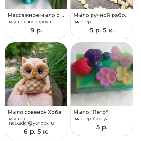
Массажное мыло с люфой
Мыло ручной работы Розовый Фламинго
мастер
annpopova
мастер
9 р.
5 р. 5 к.
Мыло совёнок Хоба
Мыло "Лето"
мастер
мастер
Ystiniya
natxadar@yandex.ru
5 р.
6 р. 5 к.