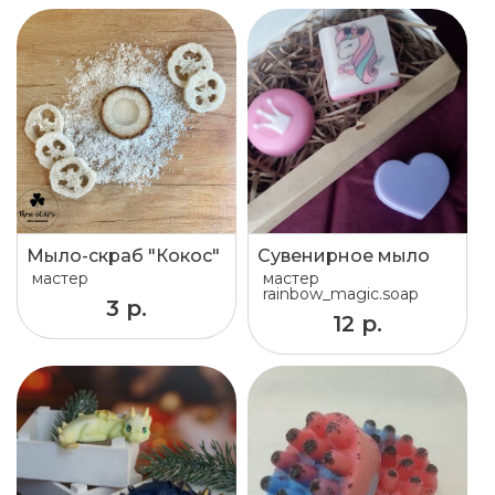
Мыло-скраб "Кокос"
Сувенирное мыло
мастер
мастер
rainbow_magic.soap
3 р.
12 р.