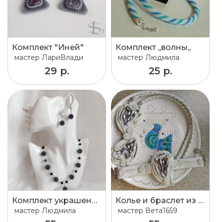
Комплект "Иней"
Комплект ,,волны,,
мастер
ЛариВлади
мастер
Людмила
29 р.
25 р.
Комплект украшений
Колье и браслет из кожи.
мастер
Людмила
мастер
Вета1659