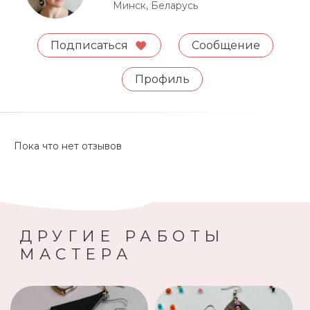
украшений в тканевом мешочке. Избегать
Минск, Беларусь
попадания влаги и прямых солнечных
лучей.
Подписаться
Сообщение
Высылаю Белпочтой и Европочтой.
Профиль
Пока что нет отзывов
ДРУГИЕ РАБОТЫ
МАСТЕРА