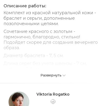
Описание работы:
Комплект из красной натуральной кожи -
браслет и серьги, дополненные
позолоченными цепями.
Сочетание красного с золотым -
гармонично, благородно, стильно!
Подойдет скорее для создания вечернего
образа.
Диаметр браслета - 7, 5 см.
Длина серег без учета швензы - 7 см,
ширина - 2, 3 см.
Развернуть
Материал шевенз - металл. При желании
их можно заменить на гипоаллергенные с
родиевым покрытием. В этом случае
стоимость оговаривается отдельно.
Viktoria Rogatko
Хранить бережно, отдельно от других