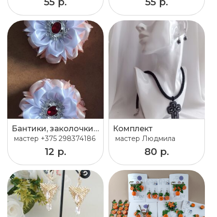
55 р.
55 р.
Бантики, заколочки, ободки, повязки ручной работы
Комплект
мастер
+375 298374186
мастер
Людмила
12 р.
80 р.