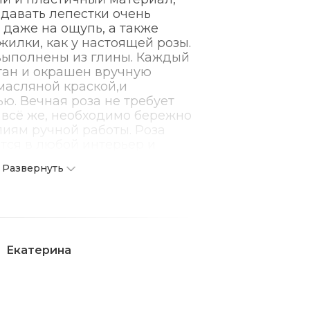
давать лепестки очень
даже на ощупь, а также
жилки, как у настоящей розы.
выполнены из глины. Каждый
тан и окрашен вручную
масляной краской,и
ю. Вечная роза не требует
о всё же, необходимо бережно
лиям ручной работы. Роза
тся в любой интерьер и
 радовать. А также возможно
Развернуть
ого колличества и цвета.
Екатерина