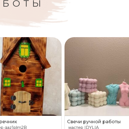
АБОТЫ
речник
Свечи ручной работы
ер
qaz1plm2B
мастер
IDYLIA