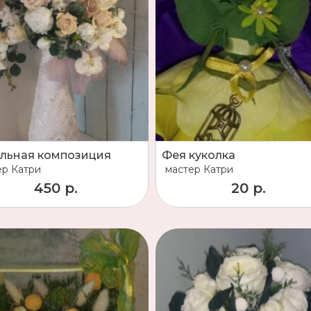
льная композиция
Фея куколка
ер
Катри
мастер
Катри
450 р.
20 р.