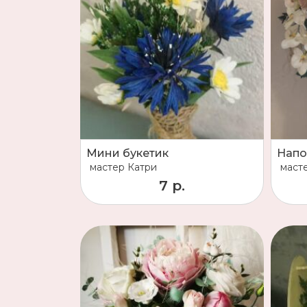
Мини букетик
Напо
мастер
Катри
маст
7 р.