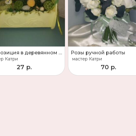
Композиция в деревянном ящичке
Розы ручной работы
ер
Катри
мастер
Катри
27 р.
70 р.