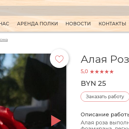
НАС
АРЕНДА ПОЛКИ
НОВОСТИ
КОНТАКТЫ
дома
Алая Ро
5,0
BYN 25
Заказать работу
Описание работ
Алая роза выпол
фоамирана, легк