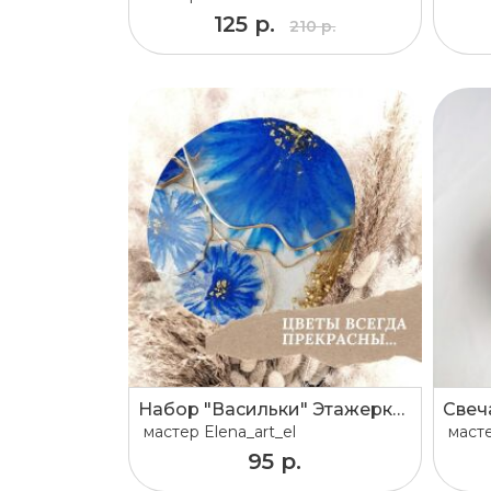
125 р.
210 р.
Набор "Васильки" Этажерка +2подстаканника
Свеч
мастер
Elena_art_el
маст
95 р.