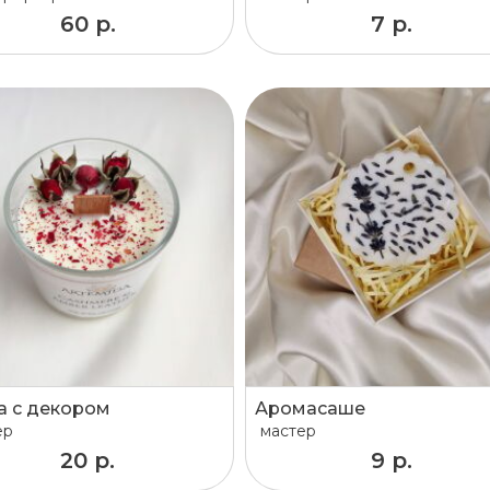
60 р.
7 р.
а с декором
Аромасаше
ер
мастер
20 р.
9 р.