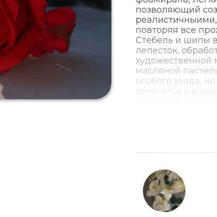
позволяющий соз
реалистичныими, 
повторяя все про
Стебель и шипы 
лепесток, обрабо
художественной 
масляной пастель
особого ухода, н
относится к изде
прекрасно впише
всегда будет вас
изготовление люб