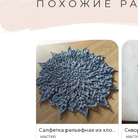
ПОХОЖИЕ Р
Салфетка рельефная из хлопка стального (серого) цвета
Скво
мастер
маст