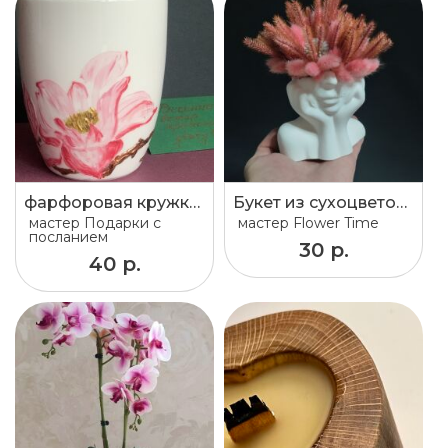
фарфоровая кружка "Магнолия 2"
Букет из сухоцветов в вазе
мастер
Подарки с
мастер
Flower Time
посланием
30 р.
40 р.