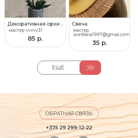
Декоративная орхидея на 2 цветоноса
Свеча
мастер
vvvvv31
мастер
svetllana1997@gmail.com
85 р.
35 р.
ЕЩЁ
ОБРАТНАЯ СВЯЗЬ
+375 29 299-12-22