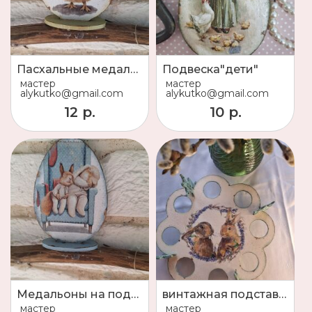
Пасхальные медальоны на подставке
Подвеска"дети"
мастер
мастер
alykutko@gmail.com
alykutko@gmail.com
12 р.
10 р.
Медальоны на подставке
винтажная подставка для кулича "Зайцы"
мастер
мастер