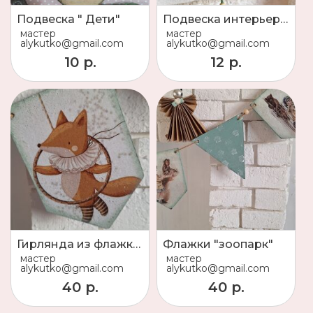
Подвеска " Дети"
Подвеска интерьерная медвежонок
мастер
мастер
alykutko@gmail.com
alykutko@gmail.com
10 р.
12 р.
Гирлянда из флажков
Флажки "зоопарк"
мастер
мастер
alykutko@gmail.com
alykutko@gmail.com
40 р.
40 р.