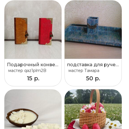
Подарочный конверт
подставка для ручек карандашей
мастер
qaz1plm2B
мастер
Тамара
15 р.
50 р.