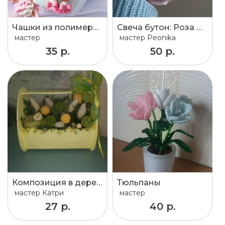
Чашки из полимерной глины
Свеча бутон: Роза Остина
мастер
мастер
Peonika
35 р.
50 р.
Композиция в деревянном ящичке
Тюльпаны
мастер
Катри
мастер
27 р.
40 р.