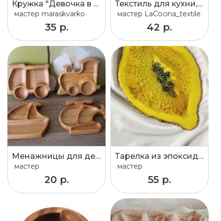
Кружка "Девочка в комбинезоне"
Текстиль для кухни,дорожка на стол, салфетки
мастер
maraskvarko
мастер
LaCocina_textile
35 р.
42 р.
Менажницы для детей
Тарелка из эпоксидной смолы
мастер
мастер
20 р.
55 р.