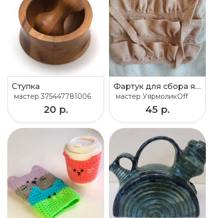
Ступка
Фартук для сбора яиц, фартук-органайзер
мастер
375447781006
мастер
УярмоликOff
20 р.
45 р.