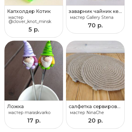
Капхолдер Котик
заварник чайник керамика интерьер подарки сувениры
мастер
мастер
Gallery Stena
@clover_knot_minsk
70 р.
5 р.
Ложка
салфетка сервировочная
мастер
maraskvarko
мастер
NinaChe
17 р.
20 р.