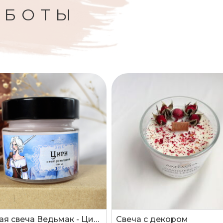
АБОТЫ
Соевая свеча Ведьмак - Цири 100 мл
Свеча с декором