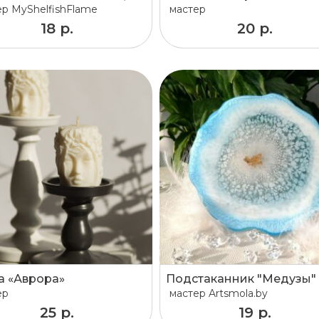
ер
MyShelfishFlame
мастер
18 р.
20 р.
а «Аврора»
Подстаканник "Медузы"
ер
мастер
Artsmola.by
25 р.
19 р.