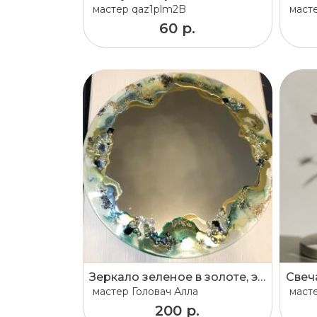
мастер
qaz1plm2B
маст
60 р.
Зеркало зеленое в золоте, эпоксидная смола, диаметр 60 см.
Свеч
мастер
Головач Алла
маст
200 р.