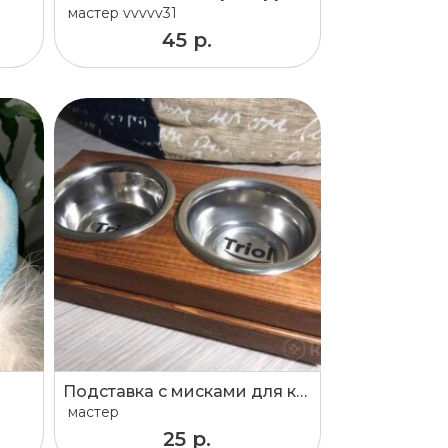
мастер
vvvvv31
45 р.
Подставка с мисками для кошек и небольших собак
мастер
25 р.