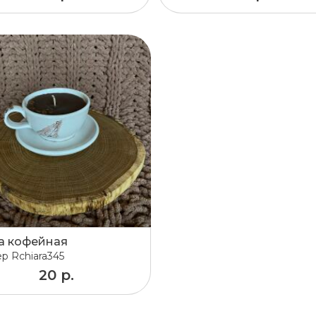
а кофейная
ер
Rchiara345
20 р.