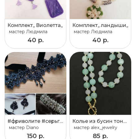
Комплект,, Виолетта,,
Комплект,, ландыши,,
мастер
Людмила
мастер
Людмила
40 р.
40 р.
#фриволите #серьги #сваровски #сделайсам#сделанослюбовью #длялюбимой #украшениеручнойработы #украшения #ручнаяработа #лавсан #бижутерияминск #бисер #веселыеузелки #волковыск #fashion #earrings #armcandy #jewelry
Колье из бусин тонированного агата и жадеита
мастер
Diano
мастер
alex_jewelry
150 р.
85 р.