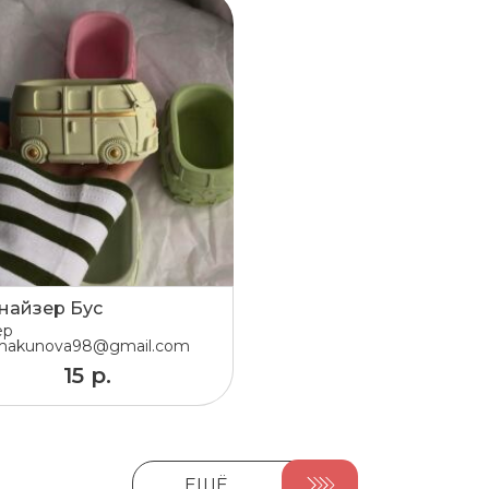
найзер Бус
ер
makunova98@gmail.com
15 р.
ЕЩЁ