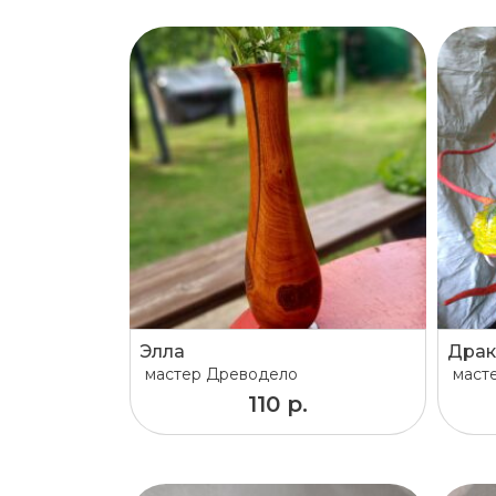
Элла
Драк
мастер
Древодело
маст
110 р.