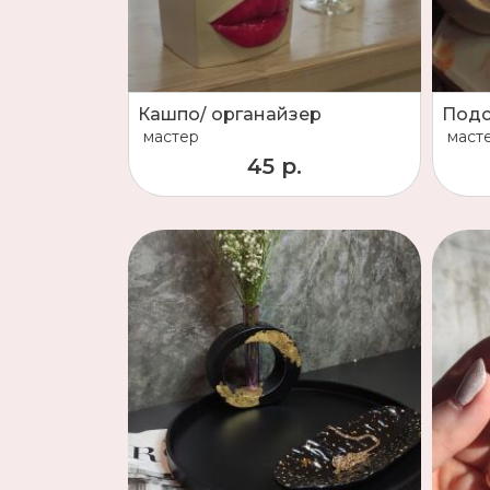
Кашпо/ органайзер
Подс
мастер
маст
45 р.