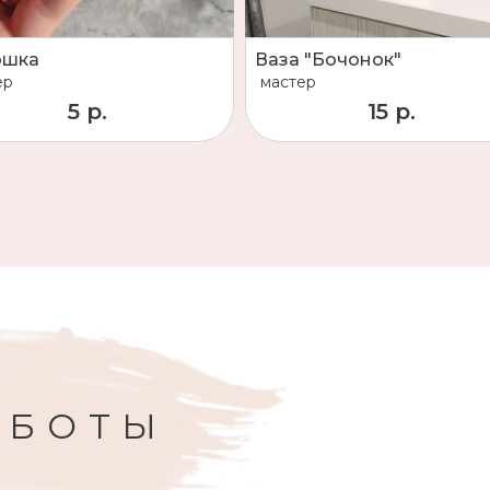
ошка
Ваза "Бочонок"
ер
мастер
5 р.
15 р.
АБОТЫ