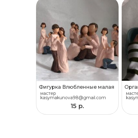
Фигурка Влюбленные малая
Орга
мастер
маст
kasymakunova98@gmail.com
kasy
15 р.