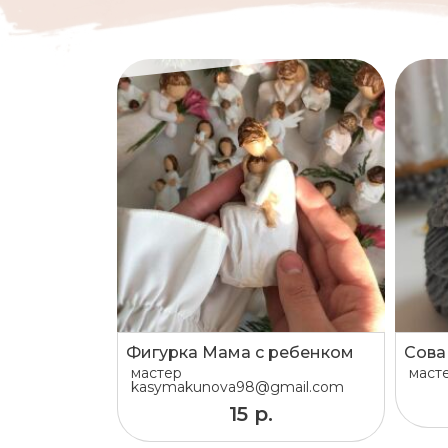
Фигурка Мама с ребенком
Сова
мастер
маст
kasymakunova98@gmail.com
15 р.