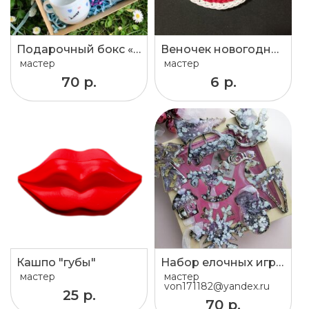
Подарочный бокс «Тейлор Свифт»
Веночек новогодний
мастер
мастер
70 р.
6 р.
Кашпо "губы"
Набор елочных игрушек
мастер
мастер
von171182@yandex.ru
25 р.
70 р.