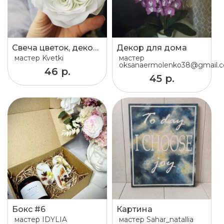
Свеча цветок, декор дома, уют, украшение
Декор для дома
мастер
Kvetki
мастер
oksanaermolenko38@gmail.
46 р.
45 р.
Бокс #6
Картина
мастер
IDYLIA
мастер
Sahar_natallia