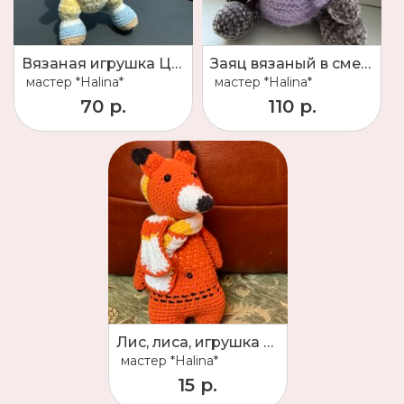
Вязаная игрушка Цыплёнок
Заяц вязаный в смешанной технике; авторская игрушка; интерьерная игрушка; игрушка для детей от 3х лет; сувенир
мастер
*Halina*
мастер
*Halina*
70 р.
110 р.
Лис, лиса, игрушка вязаная лиса, лисица
мастер
*Halina*
15 р.