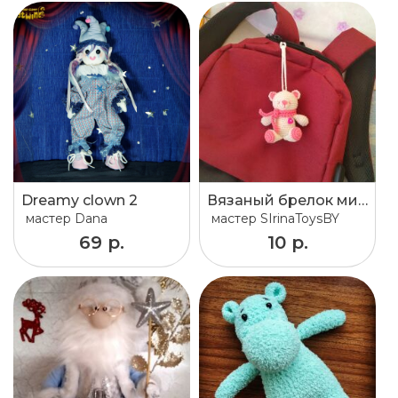
Dreamy clown 2
Вязаный брелок мишка
мастер
Dana
мастер
SIrinaToysBY
69 р.
10 р.