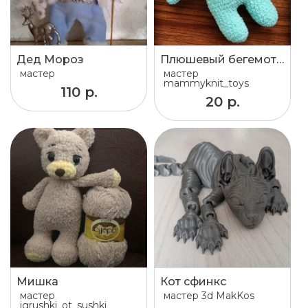
Дед Мороз
Плюшевый бегемотик.
мастер
мастер
mammyknit_toys
110 р.
20 р.
Мишка
Кот сфинкс
мастер
мастер
3d MakKos
igrushki_ot_sushki