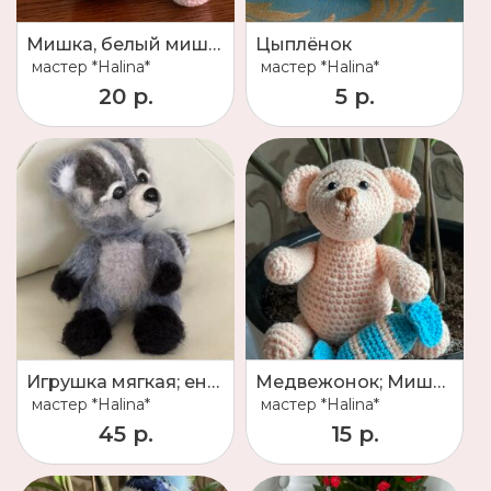
Мишка, белый мишка; медвежонок вязаный, Умка, медведь
Цыплёнок
мастер
*Halina*
мастер
*Halina*
20 р.
5 р.
Игрушка мягкая; енот;
Медвежонок; Мишка; Медведь; Игрушка
мастер
*Halina*
мастер
*Halina*
45 р.
15 р.