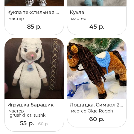
Кукла текстильная мальчик Степа ручной работы.
Кукла
мастер
мастер
85 р.
45 р.
Игрушка барашик
Лошадка, Символ 2026 года
мастер
мастер
Olga Rogoh
igrushki_ot_sushki
60 р.
55 р.
60 р.