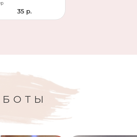
ер
35 р.
АБОТЫ