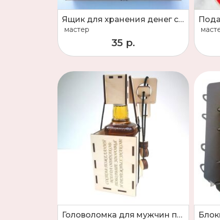
Ящик для хранения денег сейф бюджет подарок сувенир молодоженам новоселам на годовщину
мастер
маст
35 р.
Головоломка для мужчин подарок упаковка оригинальный подарок
Блок