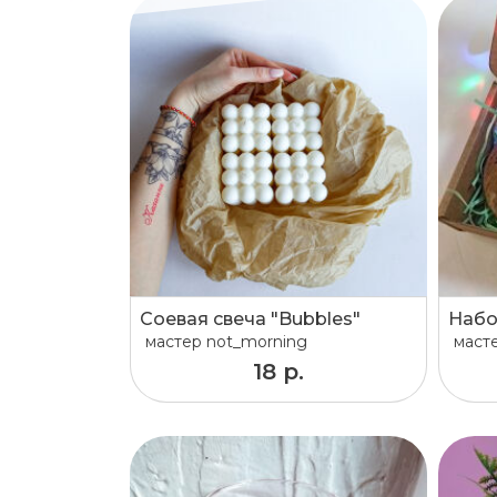
Соевая свеча "Bubbles"
Набо
мастер
not_morning
маст
18 р.