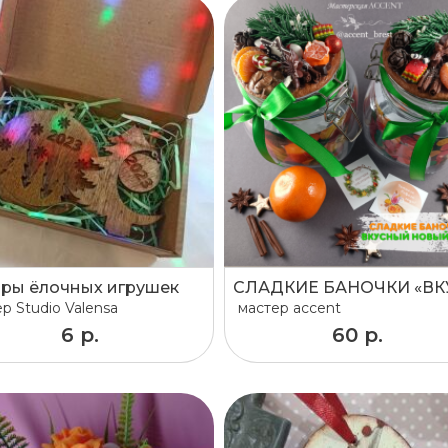
ры ёлочных игрушек
ер
Studio Valensa
мастер
accent
6 р.
60 р.