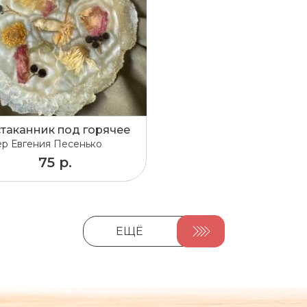
таканник под горячее
ер
Евгения Песенько
75 р.
ЕЩЁ