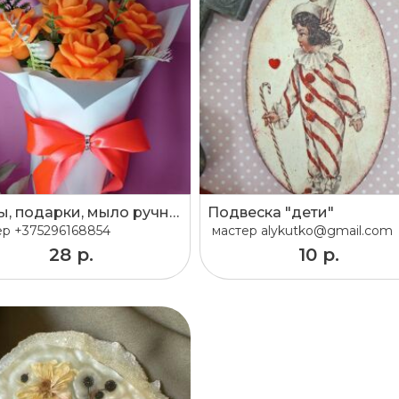
Цветы, подарки, мыло ручной работы, букет
Подвеска "дети"
ер
+375296168854
мастер
alykutko@gmail.com
28 р.
10 р.