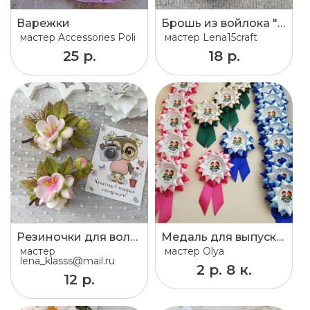
Варежки
Брошь из войлока "Маленький зайчик"
мастер
Accessories Poli
мастер
Lena15craft
25 р.
18 р.
Резиночки для волос "Веточка яблони"
Медаль для выпускника
мастер
мастер
Olya
lena_klasss@mail.ru
2 р. 8 к.
12 р.