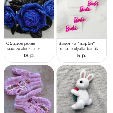
Ободок розы
Заколки "Барби"
мастер
alenka_nor
мастер
olyalta_bantiki
18 р.
5 р.